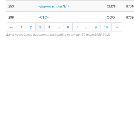
253
«Дормостстрой №1»
СМУП
6731
298
«СТС»
ООО
6732
←
1
2
3
4
5
6
7
8
9
10
→
Дата последнего изменения сведений в реестре: 30 июля 2026 10:22