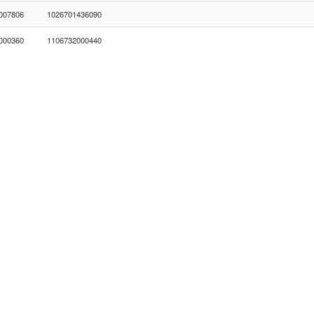
007806
1026701436090
000360
1106732000440