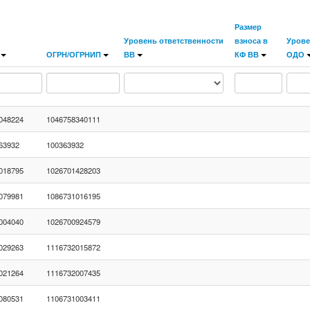
Размер
Уровень ответственности
взноса в
Урове
ОГРН/ОГРНИП
ВВ
КФ ВВ
ОДО
048224
1046758340111
63932
100363932
018795
1026701428203
079981
1086731016195
004040
1026700924579
029263
1116732015872
021264
1116732007435
080531
1106731003411