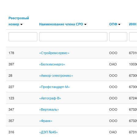
Реестровый
номер
Наименование члена СРО
ОПФ
ИНН
178
«Стройремсервис»
ООО
6731
397
«Белхимэнерго»
ОАО
1003
28
«Амкор-электроникс»
ООО
6730
227
«Профстандарт-М»
ООО
6730
123
«Автограф-В»
ООО
6724
347
«Вертикаль»
ООО
6732
357
«Франк»
ООО
6732
316
«ДЭП №45»
ОАО
6731